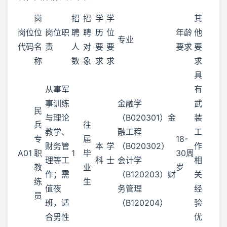
岗
招
招
学
学
其
岗位
位
岗位职
聘
聘
历
位
年龄
他
专业
代码
名
责
人
对
要
要
要求
要
称
数
象
求
求
求
具
从事军
有
事训练
金融学
武
民
与理论
（B020301）金
装
兵
往
教学、
融工程
工
专
届
18-
财务管
本
学
（B020302）
作
A01
职
1
毕
30周
理等工
科
士
会计学
相
教
业
岁
作；需
（B120203）财
关
练
生
值夜
务管理
经
员
班，适
（B120204）
验
合男性
优