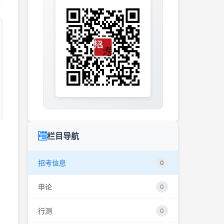
栏目导航
，
招考信息
0
申论
0
行测
0