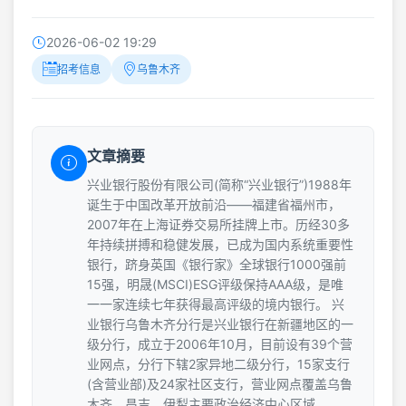
2026-06-02 19:29
招考信息
乌鲁木齐
文章摘要
兴业银行股份有限公司(简称“兴业银行”)1988年
诞生于中国改革开放前沿——福建省福州市，
2007年在上海证券交易所挂牌上市。历经30多
年持续拼搏和稳健发展，已成为国内系统重要性
银行，跻身英国《银行家》全球银行1000强前
15强，明晟(MSCI)ESG评级保持AAA级，是唯
一一家连续七年获得最高评级的境内银行。 兴
业银行乌鲁木齐分行是兴业银行在新疆地区的一
级分行，成立于2006年10月，目前设有39个营
业网点，分行下辖2家异地二级分行，15家支行
(含营业部)及24家社区支行，营业网点覆盖乌鲁
木齐、昌吉、伊犁主要政治经济中心区域。