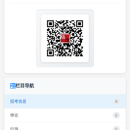
栏目导航
招考信息
0
申论
0
行测
0