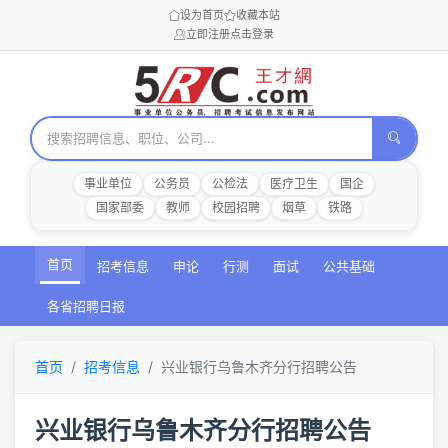
设为首页
收藏本站
立即注册
点击登录
事业单位
公务员
公检法
医疗卫生
国企
国家部委
教师
校园招聘
烟草
铁路
首页
招考信息
申论
行测
面试
公共基础
各省招聘日报
首页
招考信息
兴业银行乌鲁木齐分行招聘公告
兴业银行乌鲁木齐分行招聘公告