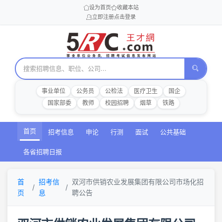
设为首页
收藏本站
立即注册
点击登录
事业单位
公务员
公检法
医疗卫生
国企
国家部委
教师
校园招聘
烟草
铁路
首页
招考信息
申论
行测
面试
公共基础
各省招聘日报
首
招考信
双河市供销农业发展集团有限公司市场化招
页
息
聘公告