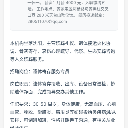
一休一。 薪资：月薪 4000 元，入职缴纳五
险。 工作地点：苏家屯区河杨路与苏黑线交叉
口西 280 米天台山殡仪馆。 简历投递邮箱：
290511070@qq.com
本机构坐落沈阳，主营殡葬礼仪、遗体接运火化协
调、骨灰寄存、哀伤心理疏导、代祭、生态安葬咨询
等人文殡葬服务。
招聘岗位：遗体寄存服务专员
岗位职责：遗体寄存接收、出库、设备日常巡检，协
助遗体净面，完成领导交办其他工作。
任职要求：30-50 周岁，身体健康，无高血压、心脑
血管、腰脱、滑膜炎、肩周炎等妨碍搬抬类疾病;服从
安排，可倒班加班，性格开朗善于沟通，有相关从业
经验优先。