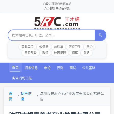
设为首页
收藏本站
立即注册
点击登录
事业单位
公务员
公检法
医疗卫生
国企
国家部委
教师
校园招聘
烟草
铁路
首页
招考信息
申论
行测
面试
公共基础
各省招聘日报
首
招考信
沈阳市福寿养老产业发展有限公司招聘公
页
息
告