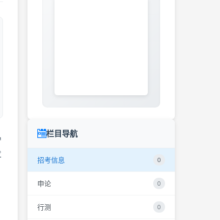
栏目导航
宁
发
招考信息
0
申论
0
行测
0