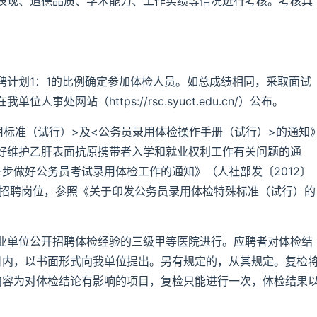
表现、道德品质、学术能力、工作实绩等情况进行考核。考核具
聘计划1：1的比例确定参加体检人员。如总成绩相同，采取面试
处网站（https://rsc.syuct.edu.cn/）公布。
用标准（试行）>及<公务员录用体检操作手册（试行）>的通知
实做好维护乙肝表面抗原携带者入学和就业权利工作有关问题的通
一步做好公务员考试录用体检工作的通知》（人社部发〔2012〕
的招聘岗位，参照《关于印发公务员录用体检特殊标准（试行）的
业单位公开招聘体检经验的三级甲等医院进行。应聘者对体检结
日内，以书面形式向我单位提出。另有规定的，从其规定。复检
内容为对体检结论有影响的项目，复检只能进行一次，体检结果
。