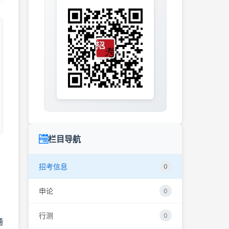
栏目导航
招考信息
0
申论
0
，
行测
0
通