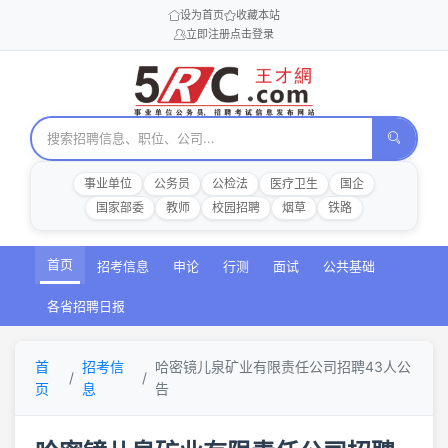
设为首页
收藏本站
立即注册
点击登录
事业单位
公务员
公检法
医疗卫生
国企
国家部委
教师
校园招聘
烟草
铁路
首页
招考信息
申论
行测
面试
公共基础
各省招聘日报
首
招考信
哈密镜儿泉矿业有限责任公司招聘43人公
页
息
告