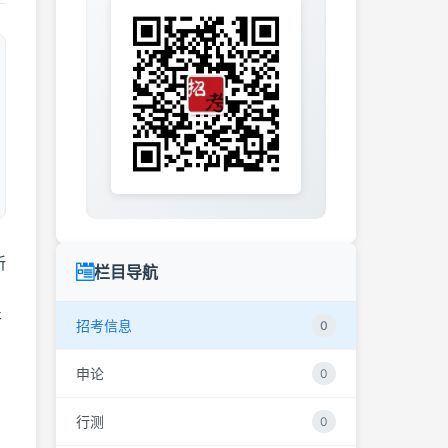
新
栏目导航
开
招考信息
0
申论
0
行测
0