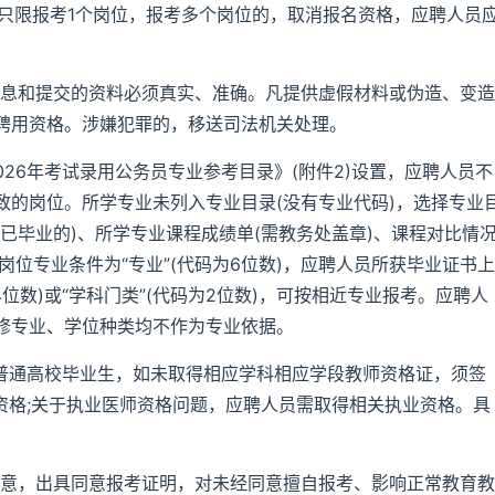
，只限报考1个岗位，报考多个岗位的，取消报名资格，应聘人员
信息和提交的资料必须真实、准确。凡提供虚假材料或伪造、变造
聘用资格。涉嫌犯罪的，移送司法机关处理。
026年考试录用公务员专业参考目录》(附件2)设置，应聘人员不
致的岗位。所学专业未列入专业目录(没有专业代码)，选择专业
已毕业的)、所学专业课程成绩单(需教务处盖章)、课程对比情
岗位专业条件为“专业”(代码为6位数)，应聘人员所获毕业证书上
4位数)或“学科门类”(代码为2位数)，可按相近专业报考。应聘人
修专业、学位种类均不作为专业依据。
6届普通高校毕业生，如未取得相应学科相应学段教师资格证，须签
资格;关于执业医师资格问题，应聘人员需取得相关执业资格。具
同意，出具同意报考证明，对未经同意擅自报考、影响正常教育教