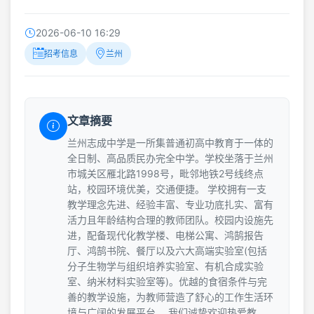
2026-06-10 16:29
招考信息
兰州
文章摘要
兰州志成中学是一所集普通初高中教育于一体的
全日制、高品质民办完全中学。学校坐落于兰州
市城关区雁北路1998号，毗邻地铁2号线终点
站，校园环境优美，交通便捷。 学校拥有一支
教学理念先进、经验丰富、专业功底扎实、富有
活力且年龄结构合理的教师团队。校园内设施先
进，配备现代化教学楼、电梯公寓、鸿鹄报告
厅、鸿鹄书院、餐厅以及六大高端实验室(包括
分子生物学与组织培养实验室、有机合成实验
室、纳米材料实验室等)。优越的食宿条件与完
善的教学设施，为教师营造了舒心的工作生活环
境与广阔的发展平台。 我们诚挚欢迎热爱教