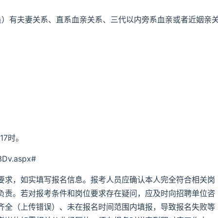
员）有夫妻关系、直系血亲关系、三代以内旁系血亲或者近姻亲
17时。
3Dv.aspx#
要求，如实填写报名信息。报考人员应确认本人完全符合相关岗
负责。若对报考条件和岗位要求存在疑问，应及时向招聘单位咨
齐全（上传错误）、未在报名时间范围内填报，导致报名失败等