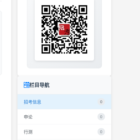
栏目导航
招考信息
0
申论
0
行测
0