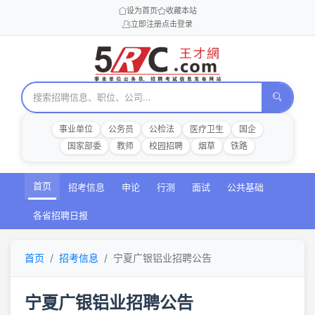
设为首页
收藏本站
立即注册
点击登录
事业单位
公务员
公检法
医疗卫生
国企
国家部委
教师
校园招聘
烟草
铁路
首页
招考信息
申论
行测
面试
公共基础
各省招聘日报
首页
招考信息
宁夏广银铝业招聘公告
宁夏广银铝业招聘公告