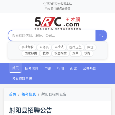
设为首页
收藏本站
立即注册
点击登录
事业单位
公务员
公检法
医疗卫生
国企
国家部委
教师
校园招聘
烟草
铁路
首页
招考信息
申论
行测
面试
公共基础
各省招聘日报
首页
招考信息
射阳县招聘公告
射阳县招聘公告