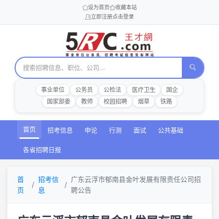
设为首页
收藏本站
立即注册
点击登录
事业单位
公务员
公检法
医疗卫生
国企
国家部委
教师
校园招聘
烟草
铁路
首页
招考信息
申论
行测
面试
公共基础
各省招聘日报
首
招考信
广东云浮市郁南县金叶发展有限责任公司招
页
息
聘公告