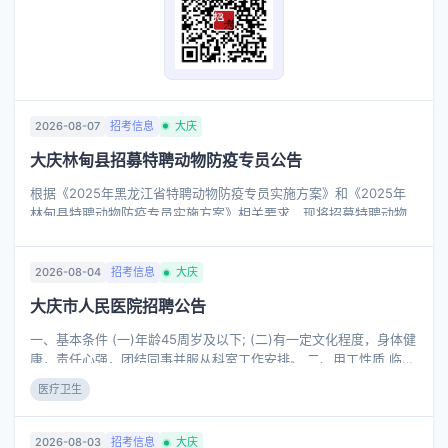
2026-08-07
招考信息
大庆
大庆林甸县招募特聘动物防疫专员公告
根据《2025年黑龙江省特聘动物防疫专员实施方案》和《2025年
林甸县特聘动物防疫专员实施方案》相关要求，现将招募特聘动物
防疫专员有关事项公告如下： 一、招募人数 全县共招募特聘动物防
疫专员20名。 二、招募对象及报名条件 1、基本条件：一是严格遵
守国家的法律法规，无违法违纪记录；二是具有较高的技术专长和
2026-08-04
招考信息
大庆
专业素质，有丰富的动物防疫实践经验，热爱畜牧兽医工作，有高
大庆市人民医院招聘公告
度责任心、服务意识和良好的协调沟通能力；三是年龄在48周岁及
以下，身体健康，能履行岗位职责，服从县畜牧兽医局对岗位的安
一、基本条件 (一)年龄45周岁及以下; (二)有一定文化程度，身体健
排和调整。
康，责任心强，团结同事并服从科室工作安排。 二、用工性质 临时
工。 三、工资待遇 (一)工资执行大庆市最低工资标准; (二)单位为其
医疗卫生
缴纳“五险”(医疗、养老、工伤、生育、失业)中的单位应缴部分。
四、报名材料、地址、截止时间及联系电话 (一)报名材料：携带本
人身份证、毕业证(复印件一份)、无犯罪记录证明、二寸照片一张
2026-08-03
招考信息
大庆