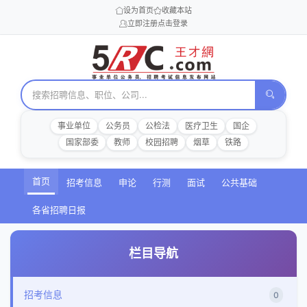
设为首页
收藏本站
立即注册
点击登录
事业单位
公务员
公检法
医疗卫生
国企
国家部委
教师
校园招聘
烟草
铁路
首页
招考信息
申论
行测
面试
公共基础
各省招聘日报
栏目导航
招考信息
0