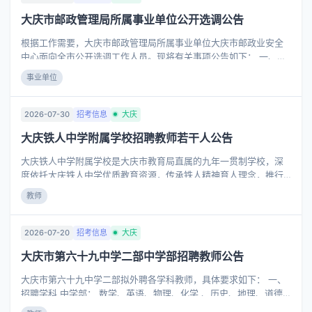
(底色不限) (二)报名地址：大庆市人民医院北院机关楼三楼人力资源
大庆市邮政管理局所属事业单位公开选调公告
部322房间(双休日及节假日除外) (三)截止时间：招满为止 (四)联系
电话：6612826 大庆市人民医院 2026年8月3日
根据工作需要，大庆市邮政管理局所属事业单位大庆市邮政业安全
中心面向全市公开选调工作人员。现将有关事项公告如下： 一、选
调计划 大庆市邮政管理局所属事业单位大庆市邮政业安全中心计划
事业单位
选调工作人员2名，具体岗位和要求详见《大庆市邮政管理局所属事
业单位2026年公开选调工作人员岗位计划表》（附件1）。 二、选
调范围 全市范围内（包括县、区）的各级机关、事业单位在编在岗
2026-07-30
招考信息
大庆
工作人员。 三、选调条件 （一）基本条件： 1.具有中华人民共和国
大庆铁人中学附属学校招聘教师若干人公告
国籍； 2.中共党员，政治立场坚定、政治素质过硬，深刻领悟“两个
确立”的决定性意义，增强“四个意识”、坚定“四个自信”、做到“两个
大庆铁人中学附属学校是大庆市教育局直属的九年一贯制学校，深
维护”； 3.
度依托大庆铁人中学优质教育资源，传承铁人精神育人理念，推行
小初高一体化贯通培养。学校沿用铁人中学精细化管理模式，打造
教师
高效课堂，自开办以来，办学成绩稳步跃升，是让胡路区优质义务
教育新标杆。 根据发展需要，大庆铁人中学附属学校拟招聘学科教
师若干人，具体要求如下： 一、招聘学科 中学部：语文、数学、体
2026-07-20
招考信息
大庆
育 小学部：语文、数学、英语、体育、计算机 二、资格条件 (一)基
大庆市第六十九中学二部中学部招聘教师公告
本条件： 1.具有中华人民共和国国籍。 2.遵守宪法和法律，具有良
好的品行和职业道德。 3.具有正常履行职责的身体条件和心理素
大庆市第六十九中学二部拟外聘各学科教师，具体要求如下： 一、
质，符合国家公务员录用体检标准。 (二)岗位条件：
招聘学科 中学部： 数学、英语、物理、化学 、历史、地理、道德
与法治、生物、体育 二、资格条件 (一) 基本条件： 1.具有中华人民