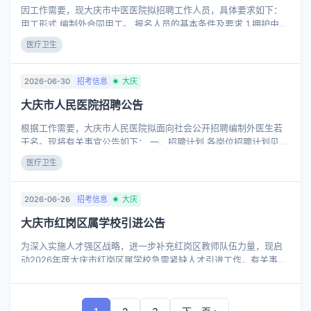
刻领悟“两个确立”的决定性意义，增强“四个意识”、坚定“四个自
因工作需要，现大庆市中医医院拟招聘工作人员，具体要求如下：
信”、做到“两个维护”； 3.
用工形式 编制外合同用工。 报名人员的基本条件及要求 1.拥护中国
共产党的领导，具有爱国、敬业、诚信、友善的社会主义核心价值
医疗卫生
观，遵守国家法律法规和医院相关制度。具有良好的品行和职业道
德，无违法乱纪行为。 2.身体健康，认真履行岗位职责，具备良好
的身体素质和心理素质，符合岗位所需的能力条件，熟悉本岗位的
2026-06-30
招考信息
大庆
技术标准和规范。 3.形象良好，具有较好的沟通协调能力;品行端
大庆市人民医院招聘公告
正，无违法或不诚信记录，无犯罪嫌疑或前科;身体表面无纹身、烟
疤等标志。 4.报名人员出生日期以身份证上注明的日期为准，年龄
根据工作需要，大庆市人民医院拟面向社会公开招聘编制外医生若
计算截止日期为招聘公告发布之日。 报名时间及方式 1.
干名。现将有关事宜公告如下： 一、招聘计划 各岗位招聘计划见附
件1《大庆市人民医院2026年自主招聘医生岗位计划表》。 二、招
医疗卫生
聘条件 （一）基本条件 1.具有中华人民共和国国籍。 2.遵守宪法和
法律，具有良好的品行、职业道德和社会公德。 3.具有正常履行职
责的身体条件、心理素质。 4.服从医院对岗位的安排和调整。
2026-06-26
招考信息
大庆
（二）岗位条件 1.专业条件。各岗位的专业条件见附件1. 2.学历条
大庆市红岗区属学校引进公告
件。除急诊科医生岗外，其他岗位均要求统招本科及以上学历和相
对应的学位，所学专业应与报考岗位专业要求相一致。各岗位的学
为深入实施人才强区战略，进一步补充红岗区教师队伍力量，现启
历条件见附件1. 3.资格条件。
动2026年度大庆市红岗区属学校急需紧缺人才引进工作，有关事宜
公告如下： 一、引进计划 本次区属学校引进人才10人。具体引进岗
位、数量和要求详见《2026年度大庆市红岗区属学校急需紧缺人才
引进计划表》（附件1）。 二、引进条件 （一）基本条件 1. 具有中