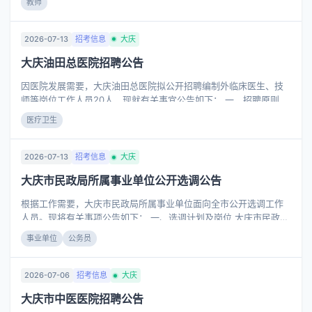
教师
共和国国籍。 2.遵守宪法和法律，具有良好的品行和职业道德。 3.
具有正常履行职责的身体条件和心理素质，符合国家公务员录用体
检标准。 (二) 岗位条件： 1.具有教师资格证。对暂未取得教师资格
2026-07-13
招考信息
大庆
证、但已取得有效期内《中小学教师资格考试合格证明》或《师范
大庆油田总医院招聘公告
生教师职业能力证书》的人员，可报考该岗位。 2.有相应学制的毕
业证和学位证。 3.有教学工作经历者优先考虑。 4.自愿服从学校工
因医院发展需要，大庆油田总医院拟公开招聘编制外临床医生、技
作安排和调整。 (三)
师等岗位工作人员20人，现就有关事宜公告如下： 一、招聘原则 坚
持德才兼备，贯彻“公开、公平、公正、平等、竞争、择优录取”的原
医疗卫生
则。 二、招聘岗位 具体岗位见附件1。 三、报名条件 （一）基本条
件 1.拥护中国共产党的领导，具有爱国、敬业、诚信、友善的社会
主义核心价值观，遵守国家法律法规和医院相关制度；具有良好的
2026-07-13
招考信息
大庆
品行和职业道德，无违法乱纪行为。 2.身体健康，热爱医疗事业；
大庆市民政局所属事业单位公开选调公告
认真履行岗位职责，具备良好的身体素质和心理素质，符合岗位所
需的能力条件；熟悉本岗位的技术标准和规范；责任心强，有较强
根据工作需要，大庆市民政局所属事业单位面向全市公开选调工作
的团队意识；具有良好的沟通协调能力。 3.
人员。现将有关事项公告如下： 一、选调计划及岗位 大庆市民政局
所属事业单位市儿童救助保护中心（市儿童福利院）、市救助申请
事业单位
公务员
家庭经济状况核对中心公开选调工作人员2名，具体岗位和要求详见
《大庆市民政局所属事业单位2026年公开选调工作人员岗位计划
表》（附件1） 二、选调范围 全市范围内（包括县、区）的各级机
2026-07-06
招考信息
大庆
关、事业单位在编在岗工作人员。 三、选调条件 （一）基本条件：
大庆市中医医院招聘公告
1.具有中华人民共和国国籍； 2.政治立场坚定、政治素质过硬，深