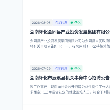
2026-08-05
招考信息
怀化
湖南怀化会同县产业投资发展集团有限公
会同县产业投资发展集团有限公司为会同县人民政府
将有关事项公告如下： 一、招聘原则 (一)坚持德才兼
作需要、人岗相适，注重综合能力和专业知识相结合。
财务部1名，经营融资部2名、鸿峪公司4名。具体
发展集团有限公司2026年公开招聘人员岗位计划表》(
2026-07-29
招考信息
怀化
湖南怀化市辰溪县机关事务中心招聘公告
因工作需要，现面向社会公开招聘公益性岗位工作人员 1
求而定) (三)为我省认定的就业困难人员。符合下列
岁、女满40周岁人员; 2、城镇零就业家庭人员; 3 、
役人员; 7 、市州级以上劳动模范; 8、烈士家属; 
人员。 (四)有下列情形之一的不予招聘： 1、涉嫌