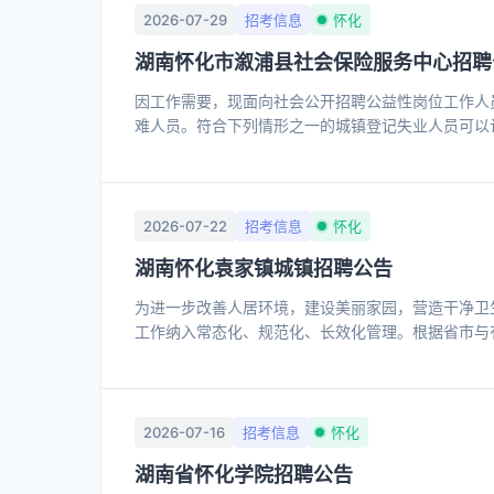
2026-07-29
招考信息
怀化
湖南怀化市溆浦县社会保险服务中心招聘
因工作需要，现面向社会公开招聘公益性岗位工作人员
难人员。符合下列情形之一的城镇登记失业人员可以认
就业家庭人员； 3、享受城市居民最低生活保障人员；
动模范； 8、烈士家属； 9、抚养未成年子女的单亲
情形之一的不予招聘： 1、涉嫌违纪违法正在接受审
2026-07-22
招考信息
怀化
湖南怀化袁家镇城镇招聘公告
为进一步改善人居环境，建设美丽家园，营造干净卫
工作纳入常态化、规范化、长效化管理。根据省市与
位2名，具体要求如下： 一、岗位设置：保洁员1名 ，
以下、女55周岁以下。且符合就业困难认定标准。 
苦耐劳的精神。 3、热爱本职工作，服务组织安排管
2026年7月25日。
2026-07-16
招考信息
怀化
湖南省怀化学院招聘公告