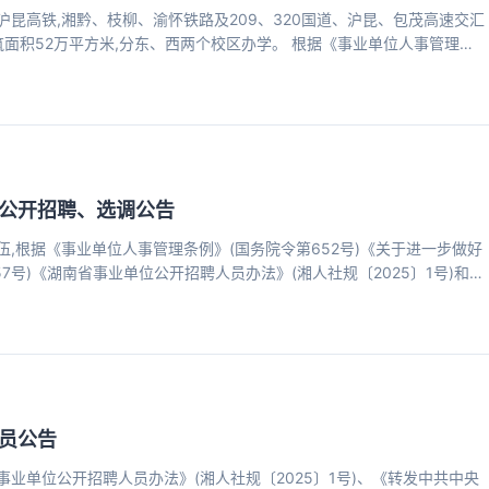
沪昆高铁,湘黔、枝柳、渝怀铁路及209、320国道、沪昆、包茂高速交汇
筑面积52万平方米,分东、西两个校区办学。 根据《事业单位人事管理条
步做好事业单位公开招聘工作的通知》等事业单位公开招聘有关政策,结
工作人员。具体招聘方案公告如下: 一、组织领导 此次招聘怀化学院成立
处,具体负责招聘工作的组织、实施、协调等事宜。学院纪委、监察专员办
公开招聘、选调公告
,根据《事业单位人事管理条例》(国务院令第652号)《关于进一步做好
7号)《湖南省事业单位公开招聘人员办法》(湘人社规〔2025〕1号)和
》(湘组发〔2015〕26号)等相关文件要求,结合我市事业单位工作需
批市直事业单位工作人员。现将相关事项公告如下: 一、招聘及选调原则
公开、平等、竞争、择优的原则;
员公告
业单位公开招聘人员办法》(湘人社规〔2025〕1号)、《转发中共中央