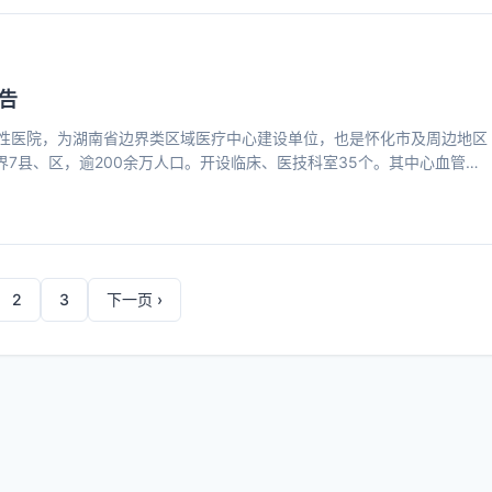
置、盘活存量资源、布局未来经济，形成工程建设、资源运营、产业投资、
问岛、榆树湾、图博馆、大剧院、皇冠假日酒店、希尔顿酒店等多个城市
告
性医院，为湖南省边界类区域医疗中心建设单位，也是怀化市及周边地区
界7县、区，逾200余万人口。开设临床、医技科室35个。其中心血管内
级临床重点专科；康复医学科、泌尿外科、重症医学科、骨科、耳鼻咽喉
中心、卒中中心、高危孕产妇抢救中心、危重新生儿救治中心和创伤中心”
士研究生7人，高级职称120余人（其中正高职称18人），中级职称200
2
3
下一页 ›