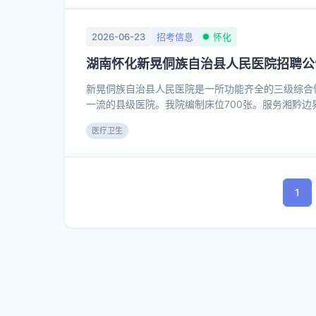
深化“实体化、市场化、效益化”改革，优化资源配
片区开发、环境能源五大产业功能板块，成功打造天
标杆项目，高效推进集中式风电、分布式光伏...
2026-06-23
招考信息
怀化
湖南怀化新晃侗族自治县人民医院招聘公
新晃侗族自治县人民医院是一所功能齐全的三级综合
一流的县级医院。我院编制床位700张。服务湘黔边
科、神经内科、呼吸与危重症医学科、消化内科为市
医疗卫生
科、麻醉科、肾内科为县级临床重点专科。县“胸痛
等中心在医院设置。 医院现有在岗员工710余人，硕
余人。
1