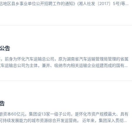
地区县乡事业单位公开招聘工作的通知》(湘人社发〔2017〕5号)等相
究同意，报怀化市人力资源和社会保障局备案，决定面向社会公开招聘一
、公正、公开，现将有关事项公告如下： 一、招聘原则 1.坚持德才兼
、择优的原则; 3.坚持工作需要、人岗相适，注重综合能力和专业知识相结
公告
3年，前身为怀化汽车运输总公司，原为湖南省汽车运输管理局管理的省属
化汽车运输总公司为主体，兼并、吸纳市内相关运输企业组建而成的国有全
多元化经营为一体的运输集团。集团着力打造旅客运输主业板块，积极开
客运输、城市出租、城市公交、车辆租赁、汽车维修、汽车销售、油料销
化经营，公司在怀化市运输市场的带动力、影响力及市场占有率不断巩固
告
注册资本60亿元。集团设13家一级子公司，是怀化市资产规模最大、具有
可持续发展能力的城市资源综合开发运营商。 近年来，集团深入贯彻市
、乘势而上，以全面深化改革的勇气和担当，用开放与开创的双轮驱动，