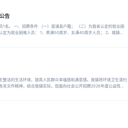
公告
1名。 一、招聘条件 （一）溆浦县户籍； （二）为我省认定的就业困
定为就业困难人员： 1、男满50周岁、女满40周岁人员； 2、城镇零
 4、残疾人员； 5、失地农民； 6、军队退役人员； 7、市州级以上劳
家庭成员； 10、连续失业一年以上的其他登记失业人员。 （三）有下列
查尚未作出结论的； 2、在受处分期间或者受过刑事处罚的；
生整洁的生活环境，提高人民群众幸福感和满意感。我镇将环境卫生清扫
有关文件精神，结合我镇实际，现面向社会公开招聘2026年度公益性岗
河道清洁员1名。 二、工作标准：1800元。 三、年龄要求：男60周岁
四、工作要求 1、身体健康，无违法犯罪记录。 2、有强烈的责任心及吃
理。 有意者，请携带本人身份证到袁家镇便民服务中心报名，截止日期