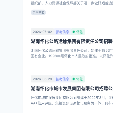
组织部、人力资源社会保障部关于进一步做好艰苦边远
关文件规定，结合我市实际，经洪江市委、市政府研
事业单位
批事业单位工作人员，为确保招聘工作依法依规，公平
备、以德为先的用人标准; 2.坚持公开、平等、竞争
合。 二、招聘条件
2026-07-02
招考信息
怀化
湖南怀化公路运输集团有限责任公司招聘
湖南怀化公路运输集团有限责任公司，始建于195
国有企业。1998年经怀化市人民政府批准，以怀
资公司，为怀化市交通运输国有龙头企业、是一家集
拓延伸产业链经营，现已发展为客运站经营、道路旅
售、国内旅游、充电服务、物流快运等于一体的多元
和提升，重要地位日益凸显。
2026-06-29
招考信息
怀化
湖南怀化市城市发展集团有限公司招聘公
怀化市城市发展集团有限公司组建于2022年3月，
AA+信用评级，集投资建设运营与服务为一体、具有
委、市政府决策部署，抢抓发展历史机遇，应势而为