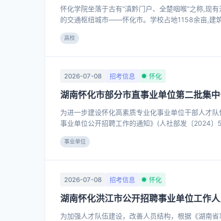
怀化学院坐落于古有“滇黔门户、全楚咽喉”之称,现有
的交通枢纽城市——怀化市。学校占地1158余亩,建
例》《事业单位公开招聘人员暂行规定》《关于进一
高校
合学院工作需要,2026年面向社会公开招聘事业单位
公开招聘工作领导小组,领导小组办公室设学院人事
公室全程参与监督。
2026-07-08
招考信息
怀化
湖南怀化市部分市直事业单位第二批集中
为进一步建设怀化高素质专业化事业单位干部人才队伍
事业单位公开招聘工作的通知》(人社部发〔2024〕5
《关于进一步规范机关事业单位人员流动调配工作的意见
事业单位
要，面向社会公开招聘，面向全市范围内公开选调一
(一)坚持德才兼备、以德为先的用人标准; (二)坚持
2026-07-08
招考信息
怀化
湖南怀化洪江市公开招聘事业单位工作人
为加强人才队伍建设，改善人员结构，根据《湖南省事