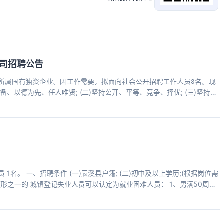
司招聘公告
所属国有独资企业。因工作需要，拟面向社会公开招聘工作人员8名。现
备、以德为先、任人唯贤; (二)坚持公开、平等、竞争、择优; (三)坚持工
 二、招聘计划 本次公开招聘工作人员岗位计划8名，其中办公室1名、
岗位计划、学历、专业要求及招聘人数、资格条件等详见《会同县产业投资
附件1)。 三、招聘条件 (一)应聘人员必须具备的基本条件： 1.
名。 一、招聘条件 (一)辰溪县户籍; (二)初中及以上学历;(根据岗位需
情形之一的 城镇登记失业人员可以认定为就业困难人员： 1、男满50周
享受城市居民最低生活保障人员; 4、残疾人员; 5、失地农民; 6 、军队退
9、抚养未成年子女的单亲家庭成员; 10 、连续失业一年以上的其他登记失业
违纪违法正在接受审查尚未作出结论的;