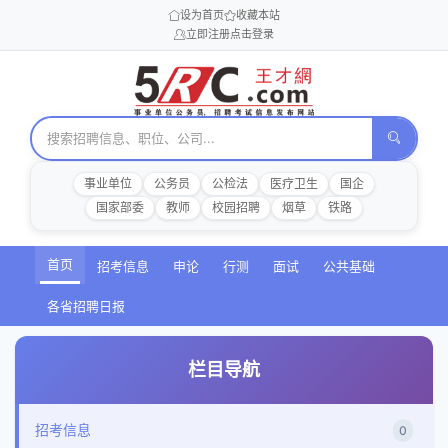
设为首页
收藏本站
立即注册
点击登录
事业单位
公务员
公检法
医疗卫生
国企
国家部委
教师
校园招聘
烟草
铁路
首页
招考信息
申论
行测
面试
公共基础
各省招聘日报
栏目导航
招考信息
0