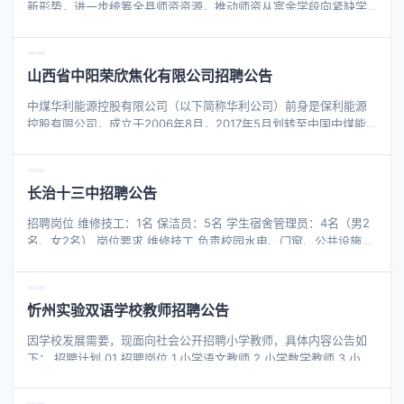
新形势，进一步统筹全县师资资源，推动师资从富余学段向紧缺学
有团队合作精神，乐于奉献。 5.
段合理流动，促进教师队伍均衡配置，结合各校办学实际，坚持公
开、平等、竞争、择优的工作原则，制定本系统内公开选聘教师工
作方案。 一、选聘岗位及计划 本次选聘面向交城县教育系统在编在
山西省中阳荣欣焦化有限公司招聘公告
岗县直小学及农村中小学教师，选聘学校为交城县第二中学校、交
城县职业中学校、交城县城内初级中学校，共计45名（具体选聘岗
中煤华利能源控股有限公司（以下简称华利公司）前身是保利能源
位、学科计划数详见附件1）。 二、选聘基本条件 （一）基本资格
控股有限公司，成立于2006年8月，2017年5月划转至中国中煤能
1．遵守宪法和法律，热爱教育事业，具备良好思想品德、职业道德
源集团有限公司。现有所属全资或控股企业11家，分布在山西和新
与团队协作意识，无违法违纪记录、无师德师风失范行为。
疆地区，主营业务为煤炭生产、洗选加工、贸易物流、煤制活性炭
及其他煤炭加工销售等。现有注册资本37.5亿元，职工总数5991
长治十三中招聘公告
人。 山西保利铁新煤业有限公司（简称铁新公司）是华利公司的控
股子公司，位于灵石县两渡镇新庄工业园区，原为两渡镇村办煤
招聘岗位 维修技工：1名 保洁员：5名 学生宿舍管理员：4名（男2
矿，后由保利能源控股有限公司控股，2009年资源整合列为单独保
名、女2名） 岗位要求 维修技工 负责校园水电、门窗、公共设施日
留矿井。井田面积10.35平方公里，保有资源储量10189.8万吨，可
常维修、隐患排查及应急抢修；有水电维修实操经验，持低压电工
采储量4611.
证优先，服从值班安排，身体健康，责任心强。 保洁员 负责校园公
共区域清扫保洁、垃圾清运、环境消杀；吃苦耐劳，服从工作安
忻州实验双语学校教师招聘公告
排，有相关工作经验优先。 宿舍管理员 负责宿舍楼门禁、查寝、安
全隐患排查、学生日常管理；能够适应夜间轮班值守，善于和学生
因学校发展需要，现面向社会公开招聘小学教师，具体内容公告如
沟通，品行端正，无违法记录，有宿管经验优先。 薪资待遇 面议。
下： 招聘计划 01 招聘岗位 1.小学语文教师 2.小学数学教师 3.小学
报名方式 报名时间：即日起招满即止 报名地点：长治市第十三中学
英语教师 02 招聘条件 1.全日制本科及以上学历； 2.年龄50周岁以
总务处 咨询电话：13835522223
下,有三年及以上教学经验； 3.所学专业与应聘岗位相符，持有相关