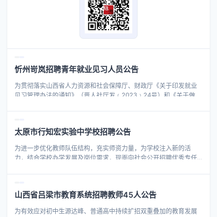
忻州岢岚招聘青年就业见习人员公告
为贯彻落实山西省人力资源和社会保障厅、财政厅《关于印发就业
见习管理办法的通知》（晋人社厅发﹝2023﹞24号）和《关于做好
2026年就业见习补贴发放有关工作的通知》（晋人社办函
〔2026〕52号）文件要求，为进一步做好我县2026年青年就业见
习工作，现将报名事宜及相关情况公告如下： 一、见习对象 为离校
太原市行知宏实验中学校招聘公告
2年内未就业或就业转失业的高校毕业生和中职毕业生；16-24岁的
城镇登记失业青年以及符合条件的留学回国毕业生。对其中享受过
为进一步优化教师队伍结构，充实师资力量，为学校注入新的活
雨露计划的毕业生、城乡低保家庭和零就业家庭青年优先提供见习
力，结合学校办学发展及岗位需求，现面向社会公开招聘优秀专任
机会。 二、见习期限 见习期从2026年9月1日至2027年8月31日结
教师，竭诚欢迎热爱高中教育事业的优秀人才加入我校，携手共育
束，为期一年。 三、见习待遇
英才。现将招聘事宜公告如下： 招聘岗位 高中语文1人 应聘要求 1.
热爱教育事业，形象端正，身心健康； 2.遵守国家法律、法规，具
山西省吕梁市教育系统招聘教师45人公告
有良好的品行和职业道德； 3.具有大学本科及以上学历，师范类专
业，有高中教师资格证，普通话合格。 4.理解认同并愿意践行我校
为有效应对初中生源达峰、普通高中持续扩招双重叠加的教育发展
的育人理念和育人模式，有良好的语言表达能力，善于与人沟通，