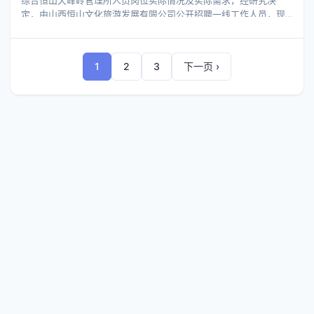
术水平，以及较强的团队协作精神。 4.身体健康，能胜任药械科一
定，由山西恒山文化旅游发展有限公司公开招聘一线工作人员，现
线工作。 （二）具体要求 1.
就有关招聘事项公告如下： 一、招聘原则 （一）坚持德才兼备的原
则； （二）坚持公开、平等、竞争、择优的原则； （三）坚持市场
配置人才，合同契约化管理原则； 二、招聘数量及对象 （一）招聘
1
2
3
下一页 ›
数量：本次计划招聘一线工作人员15名。 （六）年龄在35周岁以
下； （七）能熟练操作电脑并掌握日常办公软件的； （八）具有下
列情形之一的，不得报考： 1.现役军人和在读专科生、本科生、研
究生； 2.因犯罪受过刑事处罚的、被开除中国共产党党籍和公职
的；在立案审查期间或未解除党纪、政务处分的人员； 3.