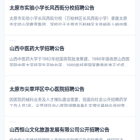
学科教师资格证书； 4.具有良好的职业素质和道德修养，热爱教育
太原市实验小学长风西街分校招聘公告
事业； 5.省市级及以上特级教师、学科带头人、骨干教师等特殊人
才或经验特别丰富的优秀教师，年龄、学历条件可适当放宽，待遇
太原市实验小学长风西街分校（万柏林区长风西街小学）隶属太原
从优。 03 薪资福利 1.工资标准：年薪6-14万，按职级每年增加；
市实验小学教育集团，学校位于太原市万柏林区大井峪街上峪中路
2.节假日福利：享有带薪寒暑假，节假日发放相应福利； 3.
63号，已于2024年9月正式开学。学校校园优美，设施一流，现向
社会招聘跟岗教师。 一、招聘岗位 科目： 语文、数学 二、招聘要
求 （一）思想政治素质好，热爱中国共产党，热爱社会主义，拥护
山西中医药大学招聘公告
党的路线、方针、政策，品行端正，遵纪守法，热爱教育工作，有
强烈的事业心和责任感，为人师表，身心健康，服从学校安排，能
山西中医药大学于1982年经国务院批准筹建，1986年接收原山西医
高质量胜任教学工作。 （二）全日制普通院校本科及以上学历（第
学院中医大学班学生开始办学，1989年经原国家教委批准正式成
一学历），学历专业需与应聘学科相符。
立，2000年获得硕士学位授予权，2017年经教育部批准由山西中医
学院更名为山西中医药大学，2024年获批博士学位授予单位。学校
是山西省人民政府和国家中医药管理局共建高校、教育部首批卓越
太原市尖草坪区中心医院招聘公告
医生（中医）教育培养计划改革试点高校、推荐优秀应届本科毕业
生免试攻读研究生高校、中医学专业“5+3”一体化招生院校、中国政
因医院药械科业务及人才梯队建设需要，现面向社会公开招聘药学
府奖学金生委托培养高校、山西省深化创新创业教育改革示范高
工作人员1名。尖草坪区中心医院诚聘具备扎实理论基础与良好医德
校。
医风的专业人才，携手共创医院药械科发展新篇章。 招聘岗位与人
数 岗位名称：药械科药学工作人员 招聘人数：1名 任职资格 （一）
基本条件 1.政治立场坚定，具有良好的职业道德和学术品行，热爱
山西恒山文化旅游发展有限公司公开招聘公告
医疗卫生事业。 2.遵纪守法，具有良好的职业道德和严谨的工作态
度，无不良执业记录。 3.具有扎实的专业理论知识和精湛的临床技
综合恒山天峰岭管理所人员岗位实际情况及实际需求，经研究决