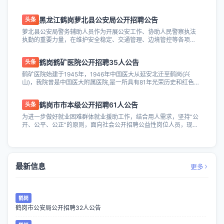
层一线一岗招聘警务辅助人员16名，...
黑龙江鹤岗萝北县公安局公开招聘公告
头条
萝北县公安局警务辅助人员作为开展公安工作、协助人民警察执法
执勤的重要力量，在维护安全稳定、交通管理、边境管控等各项工
作中担负着艰巨的任务。根据工作需要，萝...
鹤岗鹤矿医院公开招聘35人公告
头条
鹤矿医院始建于1945年，1946年中国医大从延安北迁至鹤岗(兴
山)，我院曾是中国医大附属医院,是一所具有81年光荣历史和红色
革命传承的医院，为东北解放做...
鹤岗市市本级公开招聘61人公告
头条
为进一步做好就业困难群体就业援助工作，结合用人需求，坚持“公
开、公平、公正”的原则，面向社会公开招聘公益性岗位人员，现将
有关事项公告如下： 一、招聘计划及...
最新信息
更多
鹤岗
鹤岗市公安局公开招聘32人公告