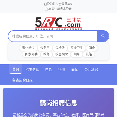
设为首页
收藏本站
立即注册
点击登录
事业单位
公务员
公检法
医疗卫生
国企
国家部委
教师
校园招聘
烟草
铁路
首页
招考信息
申论
行测
面试
公共基础
各省招聘日报
鹤岗招聘信息
最新最全的鹤岗公务员、事业单位、教师、医疗等招聘考