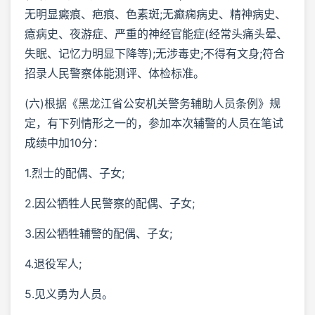
无明显癜痕、疤痕、色素斑;无癫痫病史、精神病史、
癔病史、夜游症、严重的神经官能症(经常头痛头晕、
失眠、记忆力明显下降等);无涉毒史;不得有文身;符合
招录人民警察体能测评、体检标准。
(六)根据《黑龙江省公安机关警务辅助人员条例》规
定，有下列情形之一的，参加本次辅警的人员在笔试
成绩中加10分：
1.烈士的配偶、子女;
2.因公牺牲人民警察的配偶、子女;
3.因公牺牲辅警的配偶、子女;
4.退役军人;
5.见义勇为人员。