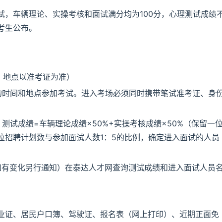
试，车辆理论、实操考核和面试满分均为100分，心理测试成绩
考生公布。
间、地点以准考证为准）
的时间和地点参加考试。进入考场必须同时携带笔试准考证、身
测试成绩=车辆理论成绩×50%+实操考核成绩×50%（保留一
位招聘计划数与参加面试人数1：5的比例，确定进入面试的人员
间如有变化另行通知）在泰达人才网查询测试成绩和进入面试人员
业证、居民户口簿、驾驶证、报名表（网上打印）、近期正面免