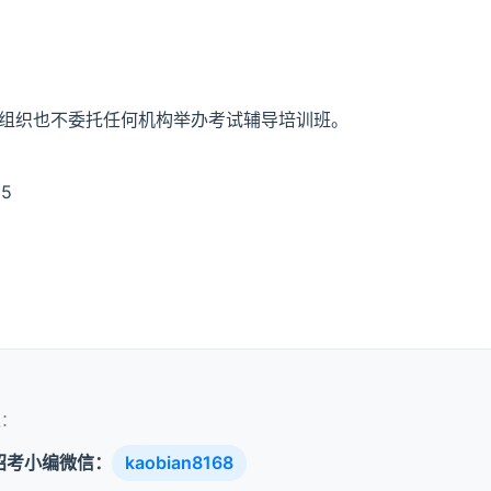
不组织也不委托任何机构举办考试辅导培训班。
5
取：
招考小编微信：
kaobian8168