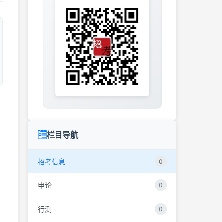
栏目导航
招考信息
0
申论
0
行测
0