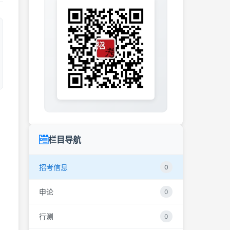
栏目导航
招考信息
0
申论
0
行测
0