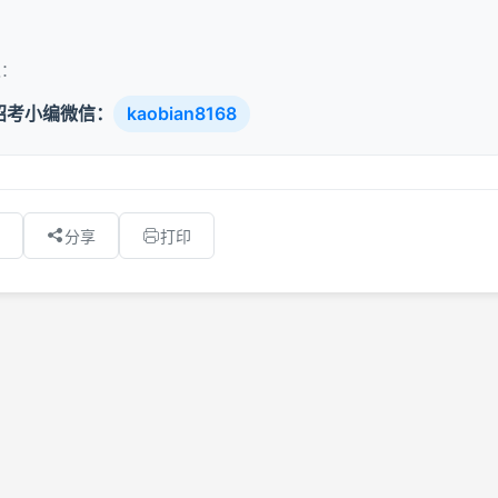
取：
招考小编微信：
kaobian8168
分享
打印