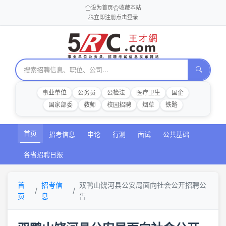
设为首页
收藏本站
立即注册
点击登录
事业单位
公务员
公检法
医疗卫生
国企
国家部委
教师
校园招聘
烟草
铁路
首页
招考信息
申论
行测
面试
公共基础
各省招聘日报
首
招考信
双鸭山饶河县公安局面向社会公开招聘公
页
息
告