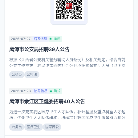
2026-07-27
招考信息
鹰潭
鹰潭市公安局招聘39人公告
根据《江西省公安机关警务辅助人员条例》及相关规定，结合当前
公安工作需求，我局决定面向社会公开招聘警务辅助人员（以下简
称“辅警”），现将有关事项公告如下： 一、招聘人数及岗位 此次计
公务员
公检法
划招聘辅警39名，具体招聘职位、人数、资格条件等详见《2026年
鹰潭市公安局公开招聘警务辅助人员职位表》（见附件1）。 二、招
聘条件 （一）招聘人员基本条件： 1.具有中华人民共和国国籍； 2.
2026-07-23
招考信息
鹰潭
拥护中国共产党领导、拥护《中华人民共和国宪法》，遵守法律法
鹰潭市余江区卫健委招聘40人公告
规； 3.具有良好的政治素质、心理素质和道德品行； 4.
为进一步充实我区医疗卫生人才队伍，补齐基层及重点科室人才短
板，优化卫生人才队伍结构，持续提升辖区医疗卫生服务能力和公
共卫生保障水平，结合我区卫健系统各单位岗位空缺、人才配置现
公务员
医疗卫生
国家部委
状及群众就医服务需求，现就开展2026年毕业季专场高层次卫生专
业技术人才招聘工作公告如下。 一、招聘岗位及人数 共招聘高层次