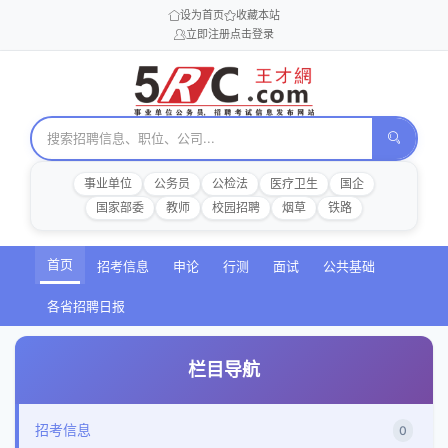
设为首页
收藏本站
立即注册
点击登录
事业单位
公务员
公检法
医疗卫生
国企
国家部委
教师
校园招聘
烟草
铁路
首页
招考信息
申论
行测
面试
公共基础
各省招聘日报
栏目导航
招考信息
0