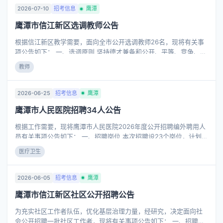
卫生专业人才40名，具体招聘岗位详见附件1。 序号 招聘单位 岗位
2026-07-10
招考信息
鹰潭
名称 专业 招聘人数 其他条件 备注 1 余江区总医院所属医院 骨科医
鹰潭市信江新区选调教师公告
师 骨科学（专硕105113 ） 3 硕士研究生及以上学历，硕士及以上
学位，具有执业医师及以上资格，38周岁及以下 人民医院院区1
根据信江新区教学需要，面向全市公开选调教师26名，现将有关事
人，二院院区2人 2
项公告如下： 一、选调原则 坚持德才兼备和公开、平等、竞争、择
优的原则。 二、选调岗位与人数(详见附件4：2026年信江新区选调
教师
教师岗位信息表) 三、选调范围及条件 (一)选调范围 选调对象为全
市由财政全额拨款在编在岗教师(鹰潭市直所属教师不在选调范围)。
(二)选调条件 1.具备良好的政治素质，遵纪守法，品行端正，爱岗敬
2026-06-25
招考信息
鹰潭
业，关心学生，乐于奉献，身体健康。 2.
鹰潭市人民医院招聘34人公告
根据工作需要，现将鹰潭市人民医院2026年度公开招聘编外聘用人
员有关事项公告如下： 一、招聘岗位 本次招聘设23个岗位，计划招
聘人员34名，具体招聘岗位及要求详见《鹰潭市人民医院2026年度
医疗卫生
公开招聘编外聘用人员岗位表》(附件1)。 二、招聘条件和要求 (一)
报考人员须具备下列条件 1.具有中华人民共和国国籍; 2.遵守宪法和
法律，拥护中国共产党的领导和社会主义制度; 3.具有良好的政治素
2026-06-05
招考信息
鹰潭
质和道德品行; 4.具有招聘岗位所需的任职资格、职业资格、技能要
鹰潭市信江新区社区公开招聘公告
求、身体条件和心理素质; 5.具备招聘岗位所要求的其他资格条件。
(二)不得报考的情形 1.因犯罪受过刑事处罚的人员; 2.
为充实社区工作者队伍，优化基层治理力量，经研究，决定面向社
会公开招聘一批社区工作者，现将有关事项公告如下： 一、招聘名