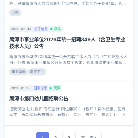
资格条件。 三、招聘岗位、人数及具体要求 (一)招聘岗位及人数
校，隶属鹰潭市人力资源和社会保障局。学院创办于1994年，现有
占地370余亩、设施完备的现代化校园。为进一步提升教学水平、深
高校
化产教融合，现面向社会诚聘热爱职教事业、具备实践经验的兼职
教师加入我们的团队，共同助力技能人才培养与区域经济社会发
展。 招聘计划 根据学院发展需要，本着公正、公平、公开的原则，
2026-02-03
招考信息
鹰潭
现面向社会招聘校外兼职教师。具体招聘岗位、人数和报考资格条
鹰潭市事业单位2026年统一招聘349人（含卫生专业
件详见下表。 应聘资格 应聘人员须具备下列条件： 1.具有中华人民
技术人员）公告
共和国国籍; 2.遵守宪法和法律，拥护中国共产党的领导和社会主义
制度; 3.具有良好的政治素质和道德品行; 4.
鹰潭市事业单位2026年统一公开招聘工作人员（含卫生专业技术人
员）公告 根据事业单位公开招聘有关规定，现将鹰潭市事业单位
2026年统一公开招聘工作人员(含卫生专业技术人员)有关事项公告
事业单位
医疗卫生
如下: 一、招聘岗位 本次鹰潭市事业单位招聘计划共349名，具体招
聘岗位及要求详见《鹰潭市2026年统一公开招聘事业单位工作人员
岗位表》(附件1)和《鹰潭市2026年统一公开招聘卫生专业技术人员
2026-01-28
招考信息
鹰潭
岗位表》(附件2)。
鹰潭市第四幼儿园招聘公告
招聘岗位 幼儿教师 专职会计 岗位要求 (一)教师 1.身体健康，品行
端正，热爱学前教育事业，有耐心、爱心、责任心，喜欢幼儿。 2.
具备学前教育专业大专及以上学历，持有幼儿园教师资格证及普通
话等级证书。 3.年龄40周岁以下，有幼教经验者优先(年龄可适当放
宽)。 联系电话：13635996300(陈老师) (二)专职会计 1.身体健
1
2
3
下一页 ›