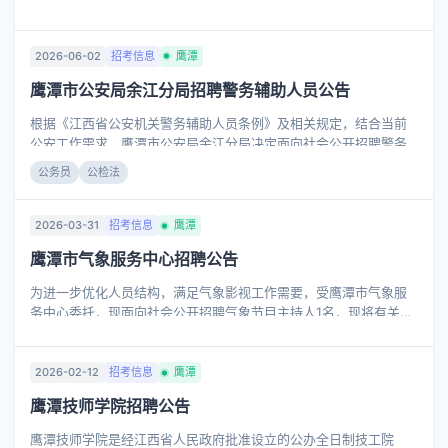
额 公开招聘社区工作者15名。 二、招聘条件 (一)符合以下条件之一
者方可报名：1.具有信江新区户籍(2025年12月31日前迁入);2.本
人、配偶、父母任意一方已在信江新区购房的居民;3.在信江新区机
2026-06-02
招考信息
鹰潭
关事业单位、街道、村(社区)连续工作满2年及以上，报考时须提交
鹰潭市公安局余江分局招聘警务辅助人员公告
工作经历证明。 (二)年龄38周岁以下(1988年1月1日以后出生);具有
大学专科及以上学历;获得《社会工作者职业资格证书》人员、退役
根据《江西省公安机关警务辅助人员条例》及相关规定，结合当前
军人、有2年以上行政事业单位或村(社区)工作经历者，年龄可放宽
公安工作需求，鹰潭市公安局余江分局决定面向社会公开招聘警务
至40周岁以下(198...
辅助人员(以下简称“辅警”)，现将有关事项公告如下： 一、招聘人数
公务员
公检法
及岗位 此次计划招聘辅警8名，具体招聘职位、人数、资格条件等
详见《2026年鹰潭市公安局余江分局公开招聘警务辅助人员职位
表》(见附件1)。 二、招聘条件 (一)招聘人员基本条件： 1.具有中华
2026-03-31
招考信息
鹰潭
人民共和国国籍;2.拥护中国共产党领导、拥护《中华人民共和国宪
鹰潭市气象服务中心招聘公告
法》，遵守法律法规;3.具有良好的政治素质、心理素质和道德品
行;4.
为进一步优化人员结构，满足气象影视工作需要，受鹰潭市气象服
务中心委托，现面向社会公开招聘气象节目主持人1名，现将有关事
项公告如下： 一、招聘原则 坚持公开、平等、竞争、择优和德才兼
备的用人原则，严格按照岗位条件择优聘用。 二、招聘基本条件
(一)具有中华人民共和国国籍，拥护中国共产党的领导，坚持正确的
2026-02-12
招考信息
鹰潭
政治方向、舆论导向和价值取向; (二)遵纪守法，品行端正，无违法
鹰潭技师学院招聘公告
违纪等不良记录; (三)具备良好的职业道德、团队协作精神及适应岗
位要求的身体条件; (四)具备岗位所需的专业知识、业务能力和其他
鹰潭技师学院是经江西省人民政府批准设立的公办全日制技工院